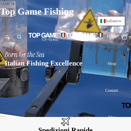
Top Game Fishing
Italiano
Home
Born for the Sea
Italian Fishing Excellence
Shop
Contatti
Altro
Spedizioni Rapide