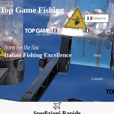
Top Game Fishing
Italiano
Home
Born for the Sea
Italian Fishing Excellence
Shop
Contatti
Altro
Spedizioni Rapide