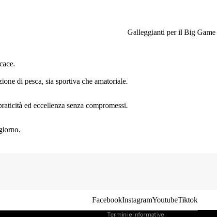
Galleggianti per il Big Game
cace.
ione di pesca, sia sportiva che amatoriale.
, praticità ed eccellenza senza compromessi.
giorno.
Informativa sulla privacy
Informativa sui rimborsi
Termini e condizioni del servizio
Recapiti
Informativa sulle spedizioni
Facebook
Instagram
Youtube
Tiktok
Termini e informative