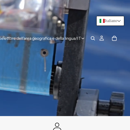
Italiano
Selettore dell'area geografica e della lingua
/
IT