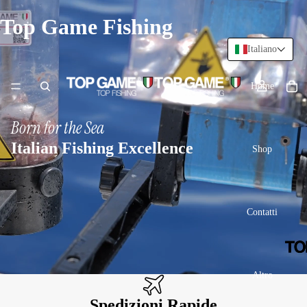
Top Game Fishing
Italiano
Home
Born for the Sea
Italian Fishing Excellence
Shop
Contatti
Altro
Spedizioni Rapide