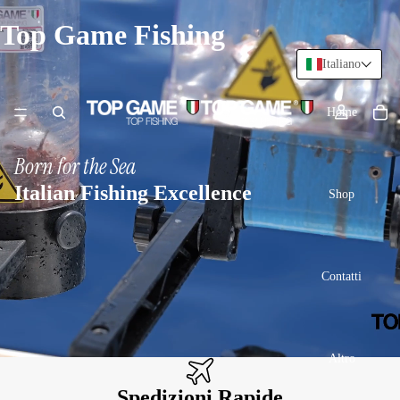
Top Game Fishing
Italiano
Home
Born for the Sea
Italian Fishing Excellence
Shop
Contatti
Altro
Spedizioni Rapide