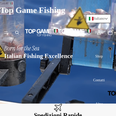
Top Game Fishing
Italiano
Home
Born for the Sea
Italian Fishing Excellence
Shop
Contatti
Altro
Spedizioni Rapide