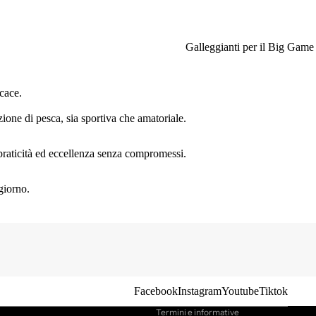
Galleggianti per il Big Game
cace.
ione di pesca, sia sportiva che amatoriale.
, praticità ed eccellenza senza compromessi.
giorno.
Informativa sulla privacy
Informativa sui rimborsi
Termini e condizioni del servizio
Recapiti
Informativa sulle spedizioni
Facebook
Instagram
Youtube
Tiktok
Termini e informative