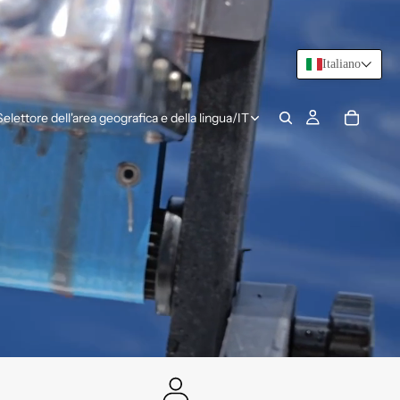
Italiano
Selettore dell'area geografica e della lingua
/
IT