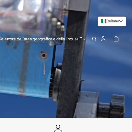
Italiano
Selettore dell'area geografica e della lingua
/
IT