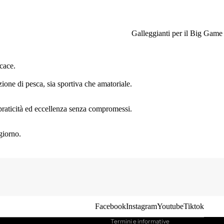
Galleggianti per il Big Game
cace.
ione di pesca, sia sportiva che amatoriale.
, praticità ed eccellenza senza compromessi.
giorno.
Informativa sulla privacy
Informativa sui rimborsi
Termini e condizioni del servizio
Recapiti
Informativa sulle spedizioni
Facebook
Instagram
Youtube
Tiktok
Termini e informative