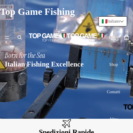
Top Game Fishing
Italiano
Home
Born for the Sea
Italian Fishing Excellence
Shop
Contatti
Altro
Spedizioni Rapide