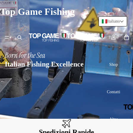
Top Game Fishing
Italiano
Home
Born for the Sea
Italian Fishing Excellence
Shop
Contatti
Altro
Spedizioni Rapide