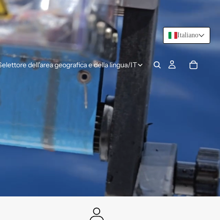
Italiano
Selettore dell'area geografica e della lingua
/
IT