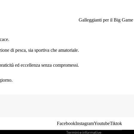
Galleggianti per il Big Game
cace.
ione di pesca, sia sportiva che amatoriale.
, praticità ed eccellenza senza compromessi.
giorno.
Informativa sulla privacy
Informativa sui rimborsi
Termini e condizioni del servizio
Recapiti
Informativa sulle spedizioni
Facebook
Instagram
Youtube
Tiktok
Termini e informative