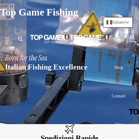
Top Game Fishing
Italiano
Home
Born for the Sea
Italian Fishing Excellence
Shop
Contatti
Altro
Spedizioni Rapide