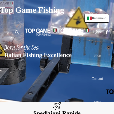
Top Game Fishing
Italiano
Home
Born for the Sea
Italian Fishing Excellence
Shop
Contatti
Altro
Spedizioni Rapide