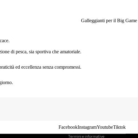
Galleggianti per il Big Game
cace.
ione di pesca, sia sportiva che amatoriale.
, praticità ed eccellenza senza compromessi.
giorno.
Informativa sulla privacy
Informativa sui rimborsi
Termini e condizioni del servizio
Recapiti
Informativa sulle spedizioni
Facebook
Instagram
Youtube
Tiktok
Termini e informative