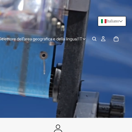
Italiano
Selettore dell'area geografica e della lingua
/
IT