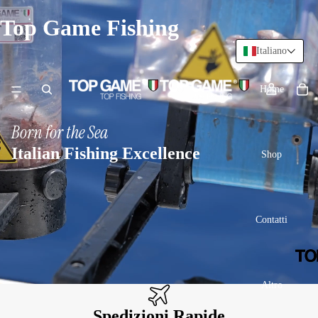
Top Game Fishing
Italiano
Home
Born for the Sea
Italian Fishing Excellence
Shop
Contatti
Altro
Spedizioni Rapide