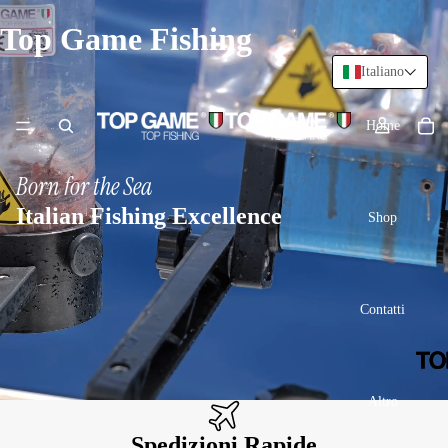
Top Game Fishing
Italiano
Home
Born for the Sea
Italian Fishing Excellence
Shop
Contatti
Altro
Spedizioni Rapide