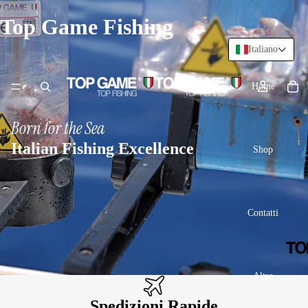
Top Game Fishing
Italiano
Home
Born for the Sea
Italian Fishing Excellence
Shop
Contatti
Altro
Spedizioni Rapide