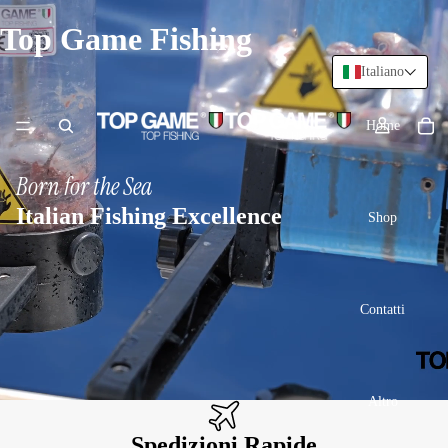
Top Game Fishing
Italiano
Home
Born for the Sea
Italian Fishing Excellence
Shop
Contatti
Altro
Spedizioni Rapide