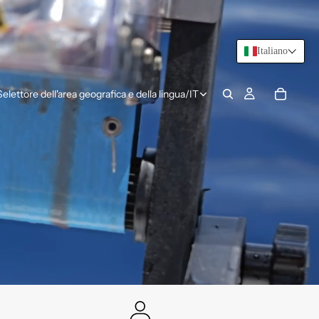
Italiano
Selettore dell'area geografica e della lingua
/
IT