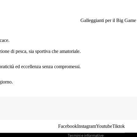
Galleggianti per il Big Game
cace.
ione di pesca, sia sportiva che amatoriale.
, praticità ed eccellenza senza compromessi.
giorno.
Informativa sulla privacy
Informativa sui rimborsi
Termini e condizioni del servizio
Recapiti
Informativa sulle spedizioni
Facebook
Instagram
Youtube
Tiktok
Termini e informative