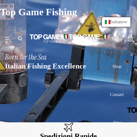
Top Game Fishing
Italiano
Home
Born for the Sea
Italian Fishing Excellence
Shop
Contatti
Altro
Spedizioni Rapide