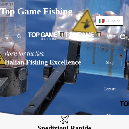
Top Game Fishing
Italiano
Home
Born for the Sea
Italian Fishing Excellence
Shop
Contatti
Altro
Spedizioni Rapide