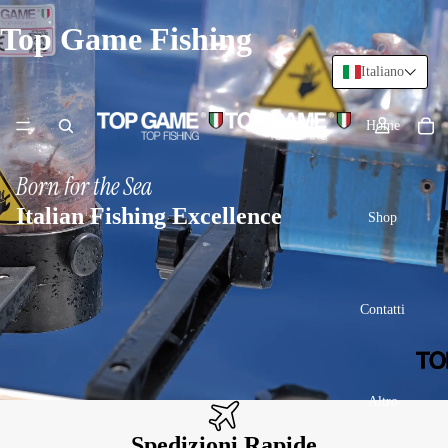
Top Game Fishing
Italiano
Home
Born for the Sea
Italian Fishing Excellence
Shop
Contatti
Altro
Spedizioni Rapide