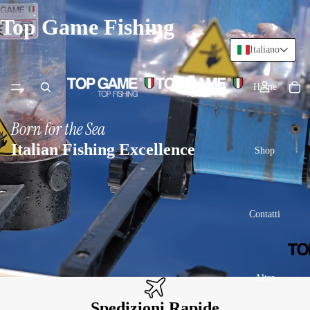
Top Game Fishing
Italiano
Home
Born for the Sea
Italian Fishing Excellence
Shop
Contatti
Altro
Spedizioni Rapide