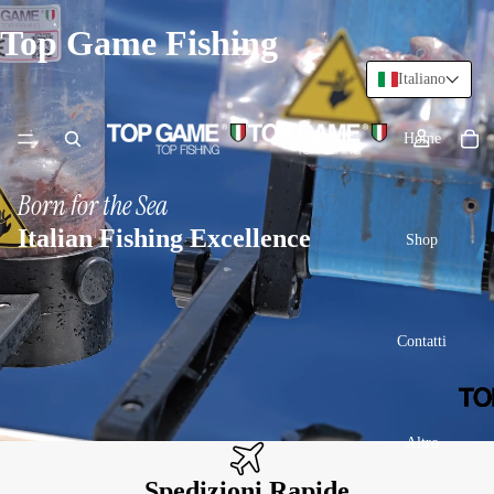
Top Game Fishing
Italiano
Home
Born for the Sea
Italian Fishing Excellence
Shop
Contatti
Altro
Spedizioni Rapide