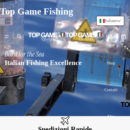
Top Game Fishing
Italiano
Home
Born for the Sea
Italian Fishing Excellence
Shop
Contatti
Altro
Spedizioni Rapide