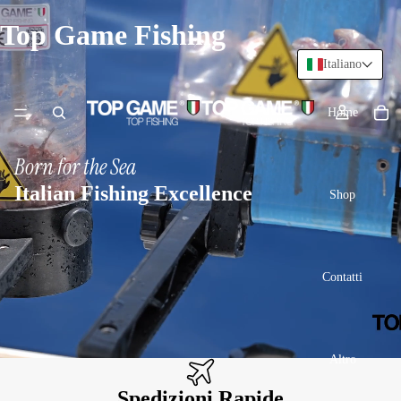
Top Game Fishing
Italiano
Home
Born for the Sea
Italian Fishing Excellence
Shop
Contatti
Altro
Spedizioni Rapide