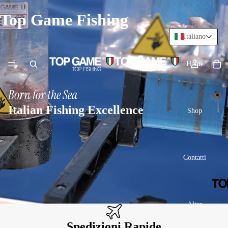
Top Game Fishing
Italiano
Home
Born for the Sea
Italian Fishing Excellence
Shop
Contatti
Altro
Spedizioni Rapide