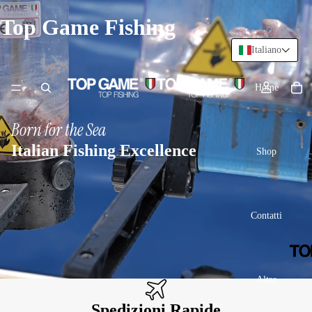
Top Game Fishing
Italiano
Home
Born for the Sea
Italian Fishing Excellence
Shop
Contatti
Altro
Spedizioni Rapide