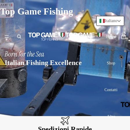
Top Game Fishing
Italiano
Home
Born for the Sea
Italian Fishing Excellence
Shop
Contatti
Altro
Spedizioni Rapide