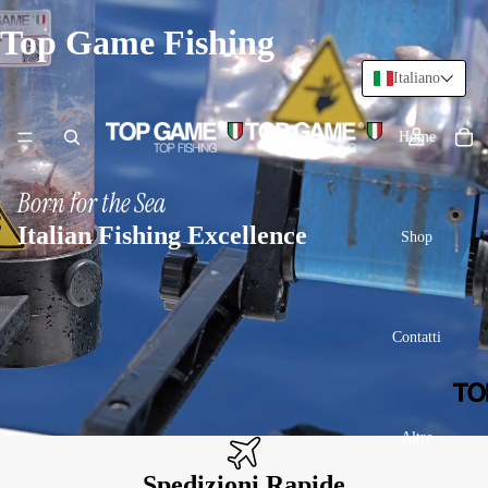
Top Game Fishing
Italiano
Home
Born for the Sea
Italian Fishing Excellence
Shop
Contatti
Altro
Spedizioni Rapide