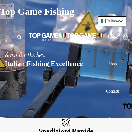
Top Game Fishing
Italiano
Home
Born for the Sea
Italian Fishing Excellence
Shop
Contatti
Altro
Spedizioni Rapide