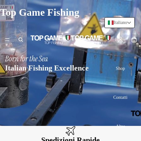
Top Game Fishing
Italiano
Home
Born for the Sea
Italian Fishing Excellence
Shop
Contatti
Altro
Spedizioni Rapide