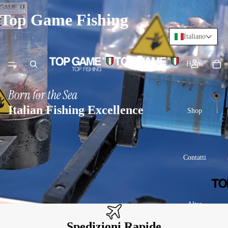
Top Game Fishing
Italiano
Home
Born for the Sea
Italian Fishing Excellence
Shop
Contatti
Altro
Spedizioni Rapide