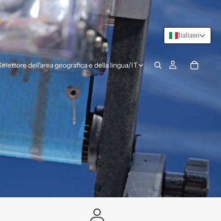
Italiano
Selettore dell'area geografica e della lingua
/
IT