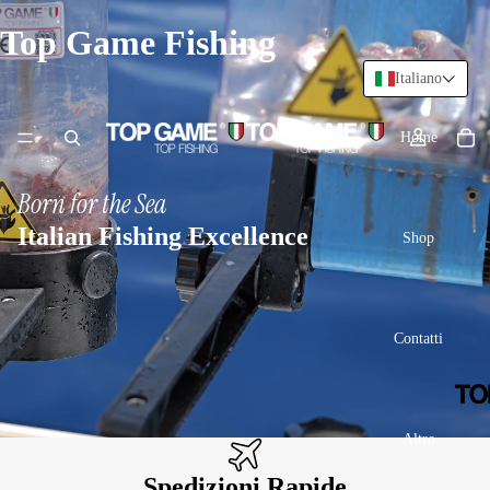
Top Game Fishing
Italiano
Home
Born for the Sea
Italian Fishing Excellence
Shop
Contatti
Altro
Spedizioni Rapide