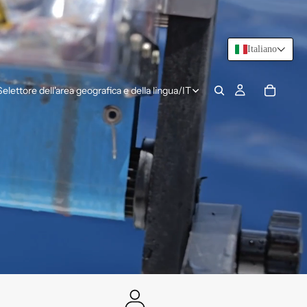
Italiano
Selettore dell'area geografica e della lingua
/
IT