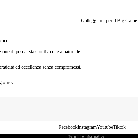
Galleggianti per il Big Game
cace.
ione di pesca, sia sportiva che amatoriale.
, praticità ed eccellenza senza compromessi.
giorno.
Informativa sulla privacy
Informativa sui rimborsi
Termini e condizioni del servizio
Recapiti
Informativa sulle spedizioni
Facebook
Instagram
Youtube
Tiktok
Termini e informative