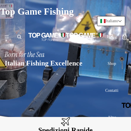
Top Game Fishing
Italiano
Home
Born for the Sea
Italian Fishing Excellence
Shop
Contatti
Altro
Spedizioni Rapide