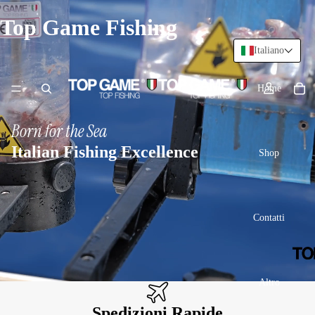
Top Game Fishing
Italiano
Home
Born for the Sea
Italian Fishing Excellence
Shop
Contatti
Altro
Spedizioni Rapide