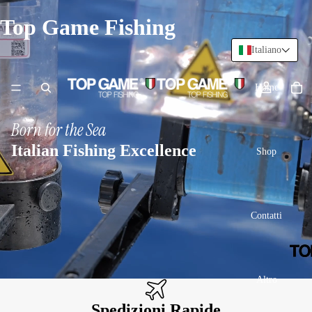
Top Game Fishing
Italiano
Home
Born for the Sea
Italian Fishing Excellence
Shop
Contatti
Altro
Spedizioni Rapide