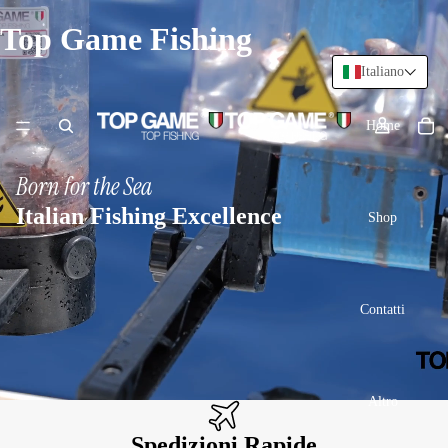
Top Game Fishing
Italiano
Home
Born for the Sea
Italian Fishing Excellence
Shop
Contatti
Altro
Spedizioni Rapide