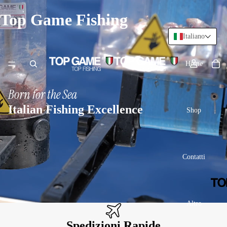
Top Game Fishing
Italiano
Home
Born for the Sea
Italian Fishing Excellence
Shop
Contatti
Altro
Spedizioni Rapide