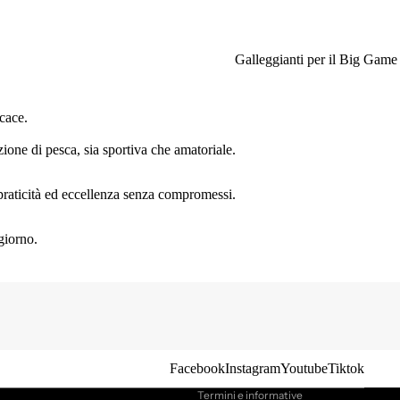
Galleggianti per il Big Game
cace.
ione di pesca, sia sportiva che amatoriale.
, praticità ed eccellenza senza compromessi.
giorno.
Informativa sulla privacy
Informativa sui rimborsi
Termini e condizioni del servizio
Recapiti
Informativa sulle spedizioni
Facebook
Instagram
Youtube
Tiktok
Termini e informative