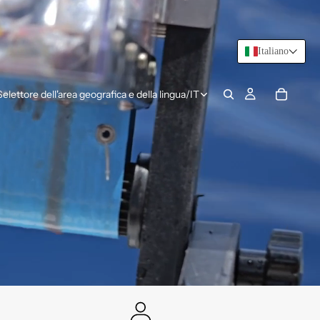
Italiano
Selettore dell'area geografica e della lingua
/
IT