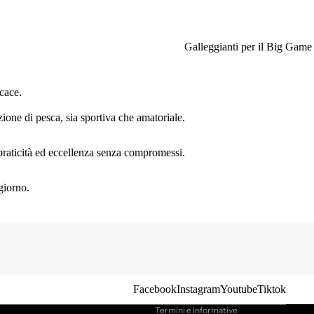
Galleggianti per il Big Game
cace.
ione di pesca, sia sportiva che amatoriale.
, praticità ed eccellenza senza compromessi.
giorno.
Informativa sulla privacy
Informativa sui rimborsi
Termini e condizioni del servizio
Recapiti
Informativa sulle spedizioni
Facebook
Instagram
Youtube
Tiktok
Termini e informative