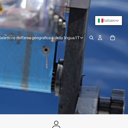
Italiano
Selettore dell'area geografica e della lingua
/
IT